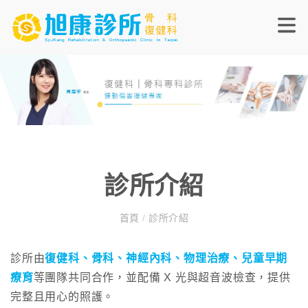
診所介紹
首頁
/
診所介紹
診所由
復健科
、
骨科
、
神經內科
、
物理治療
、
兒童早期
療育
等團隊共同合作，並配備 X 光與超音波檢查，提供
完整且用心的照護。